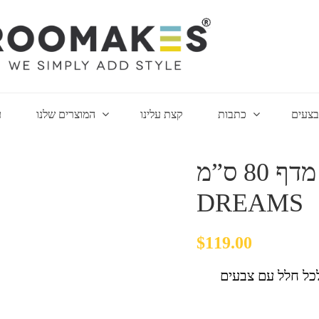
צעים
כתבות
קצת עלינו
המוצרים שלנו
ע
מדף 80 ס”מ I דגם BLUE LIFE’S
DREAMS
$
119.00
עניין ויופי לכל חלל עם צבעים