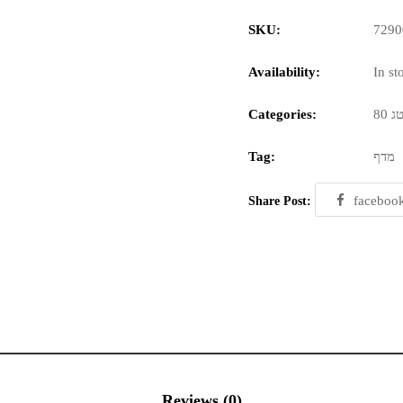
SKU:
7290
Availability:
In st
Categories:
מדף
Tag:
faceboo
Share Post:
Reviews (0)