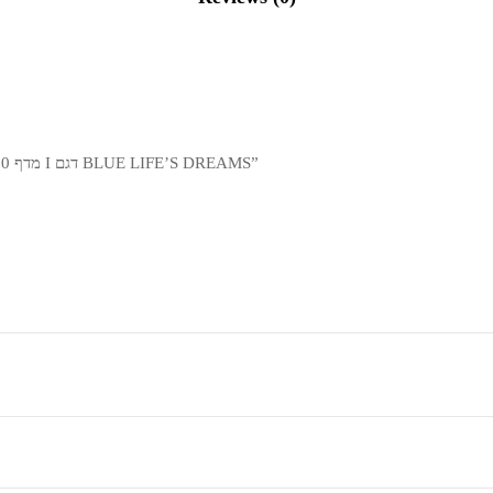
Be the first to review “מדף 80 ס”מ I דגם BLUE LIFE’S DREAMS”