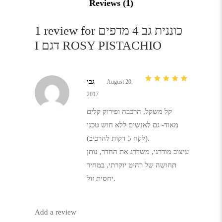
Reviews (1)
כוננית גב 4 מדפים
1 review for
I דגם ROSY PISTACHIO
גבי
August 20,
5
out of
5
2017
קל משקל, הרכבה ופירוק קלים
מאוד- גם לאנשים ללא חוש טכני
(לקח 5 דקות להרכיב).
עיצוב מודרני, משדרג את החדר, נותן
תחושה של רהיט יוקרתי, במחיר
יחסית זול.
Add a review