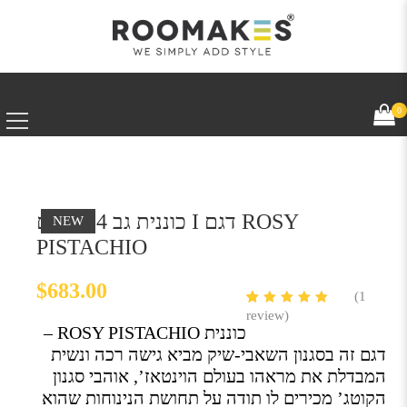
0
כוננית גב 4 מדפים I דגם ROSY
NEW
PISTACHIO
$
683.00
(
1
review)
5.00
5
1
out
of
כוננית ROSY PISTACHIO –
based
on
דגם זה בסגנון השאבי-שיק מביא גישה רכה ונשית
customer
המבדלת את מראהו בעולם הוינטאז’, אוהבי סגנון
rating
הקוטג’ מכירים לו תודה על תחושת הנינוחות שהוא