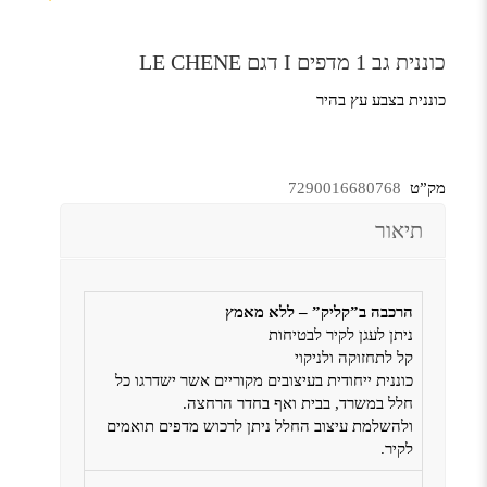
כוננית גב 1 מדפים I דגם LE CHENE
כוננית בצבע עץ בהיר
מק”ט
7290016680768
תיאור
הרכבה ב”קליק” – ללא מאמץ
ניתן לעגן לקיר לבטיחות
קל לתחזוקה ולניקוי
כוננית ייחודית בעיצובים מקוריים אשר ישדרגו כל
חלל במשרד, בבית ואף בחדר הרחצה.
ולהשלמת עיצוב החלל ניתן לרכוש מדפים תואמים
לקיר.