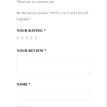
There are no reviews yet.
Be the first to review “כוננית גב 1 מדפים I דגם LE
CHENE”
YOUR RATING
*
YOUR REVIEW
*
NAME
*