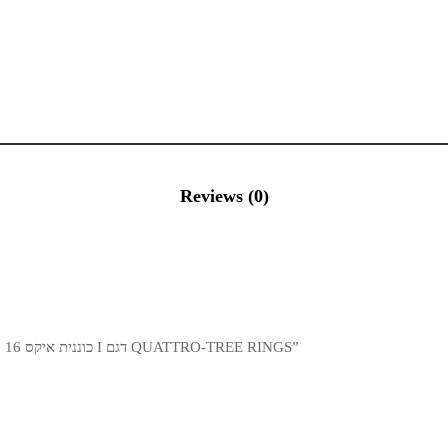
Reviews (0)
Be the first to review “כוננית איקס 16 מדפים I דגם QUATTRO-TREE RINGS”