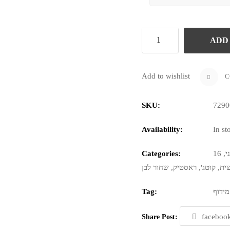
ADD
Add to wishlist
C
SKU:
7290
Availability:
In st
י
,
Categories:
ית
,
קוטג'
,
ראסטיק
,
שחור לבן
ידוף
Tag:
faceboo
Share Post: