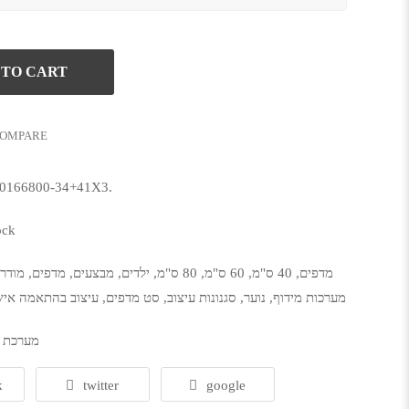
 TO CART
OMPARE
0166800-34+41X3
.
ock
16 מדפים
,
40 ס"מ
,
60 ס"מ
,
80 ס"מ
,
ילדים
,
מבצעים
,
מדפים
,
מודרנ
מערכות מידוף
,
נוער
,
סגנונות עיצוב
,
סט מדפים
,
עיצוב בהתאמה איש
מערכת מ
k
twitter
google