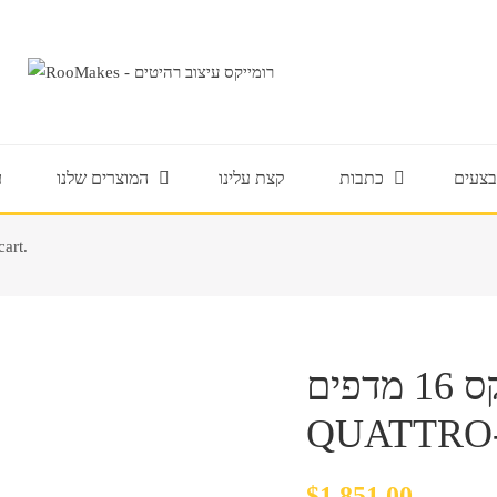
צעים
כתבות
קצת עלינו
המוצרים שלנו
ע
“מדף 0
כוננית איקס 16 מדפים I דגם
QUATTRO-
$
1,851.00