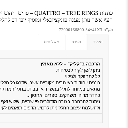
כוננית QUATTRO – TREE RINGS –
פריט ריהוט יי
העץ אשר נותן מענה פונקציונאלי ומוסיף יופי רב לחלל.
מק”ט 72900166800-34+41X3
תיאור
מפרט
משלוחים
הרכבה ב”קליק” – ללא מאמץ
ניתן לעגן לקיר לבטיחות
קל לתחזוקה ולניקוי
כוננית ייחודית בעיצובים מקוריים אשר ישדרגו כל חלל!
מתאים במיוחד לחלל במשרד או בבית, בחלל המרתף 
כחדר מדיה, משחקים, ספרים, אחסון…
ניתנת להרחבה בצורה מודולרית פי שתיים, שלוש ואף 
ולהשלמת עיצוב החלל ניתן לרכוש מדפים תואמים לקיר