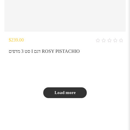
$
239.00
0
out
סט 3 מדפים I דגם ROSY PISTACHIO
of
5
Load more