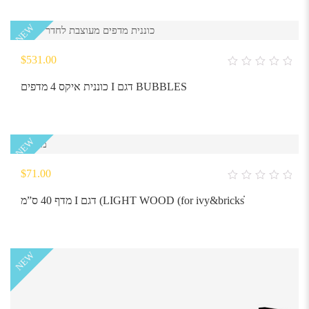
NEW
$
531.00
0
out
כוננית איקס 4 מדפים I דגם BUBBLES
of
5
NEW
$
71.00
0
out
מדף 40 ס”מ I דגם (LIGHT WOOD (for ivy&bricksׁׁׂ
of
5
NEW